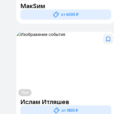
МакSим
от 6000 ₽
Поп
Ислам Итляшев
от 1800 ₽