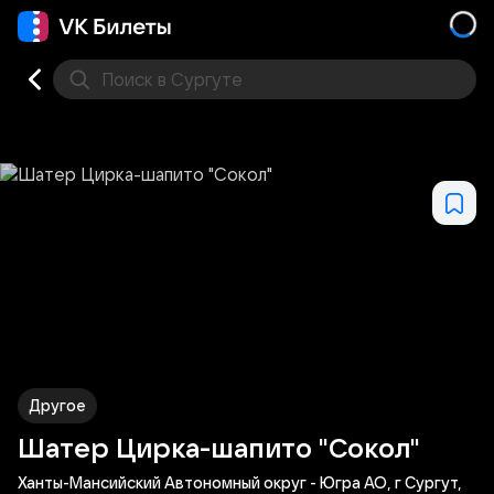
Поиск
в Сургуте
Кино
Концерт
Театр
Стендап
Другое
Мест
Другое
Шатер Цирка-шапито "Сокол"
Ханты-Мансийский Автономный округ - Югра АО, г Сургут,