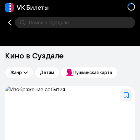
Поиск
в Суздале
Кино
Концерт
Театр
Стендап
Другое
Мест
Кино в Суздале
Жанр
Детям
Пушкинская карта