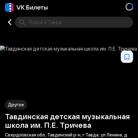
Поиск
в Тавде
Кино
Концерт
Театр
Стендап
Выставка
Фес
Другое
Тавдинская детская музыкальная
школа им. П.Е. Тричева
Свердловская обл, Тавдинский р-н, г Тавда, ул Ленина, д