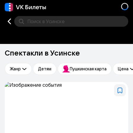
Поиск
в Усинске
Кино
Концерт
Театр
Другое
Места
Спектакли в Усинске
Жанр
Детям
Пушкинская карта
Цена