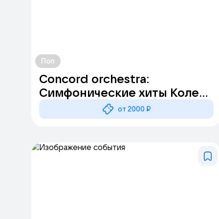
Поп
Concord orchestra:
Симфонические хиты Колесо
любви
от 2000 ₽