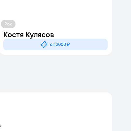
Рок
Костя Кулясов
от 2000 ₽
в