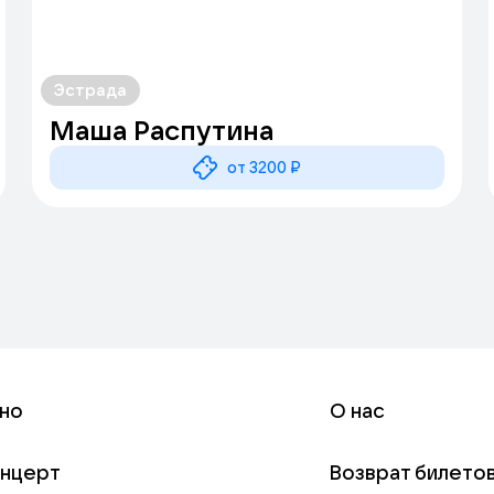
Эстрада
Маша Распутина
от 3200 ₽
но
О нас
онцерт
Возврат билето