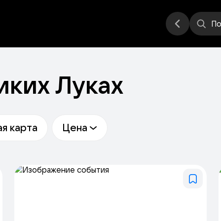
еатр
Выставка
Другое
Места
По
иких Луках
я карта
Цена