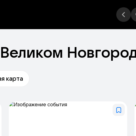
Стендап
Фестивали
Другое
Места
 Великом Новгоро
я карта