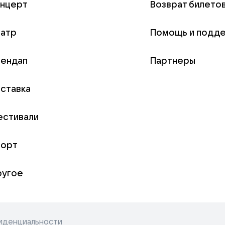
онцерт
Возврат билето
еатр
Помощь и подд
тендап
Партнеры
ставка
естивали
порт
ругое
иденциальности