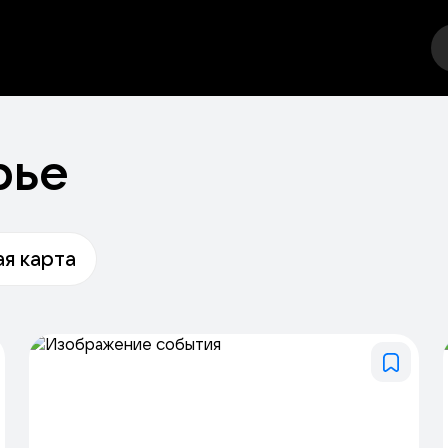
тр
Стендап
Выставка
Фестивали
Спорт
Друго
рье
я карта