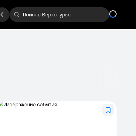
е
Места
Поиск
в Верхотурье