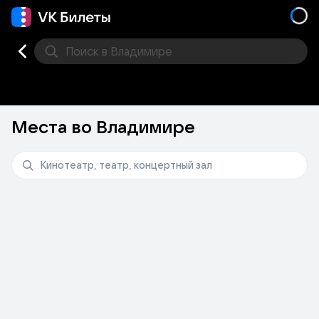
Поиск
в Владимире
Кино
Концерт
Театр
Стендап
Другое
Мест
Места во Владимире