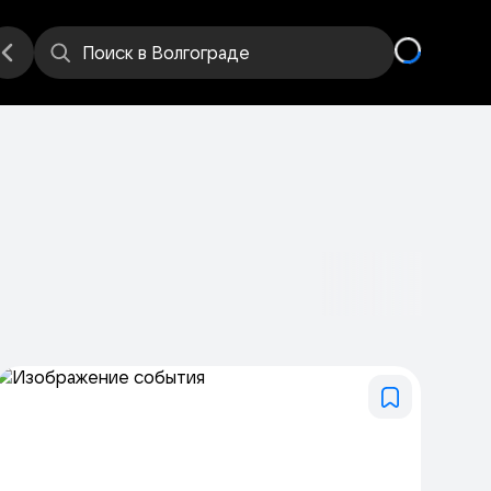
е
Места
Поиск
в Волгограде