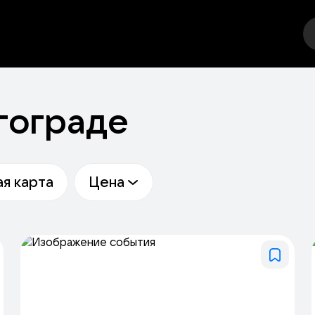
тр
Стендап
Выставка
Фестивали
Спорт
Друго
гограде
я карта
Цена