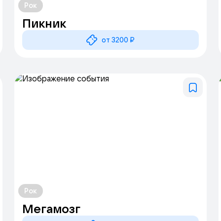
Рок
Пикник
от 3200 ₽
Рок
Мегамозг