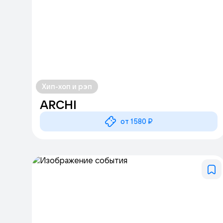
Хип-хоп и рэп
ARCHI
от 1580 ₽