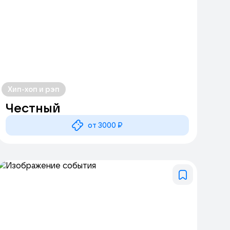
Хип-хоп и рэп
Честный
от 3000 ₽