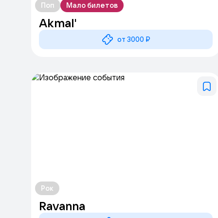
Поп
Мало билетов
Akmal'
от 3000 ₽
Рок
Ravanna