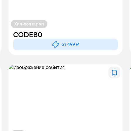
Хип-хоп и рэп
CODE80
от 499 ₽