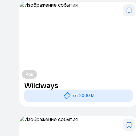
Рок
Wildways
от 2000 ₽