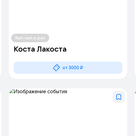
Хип-хоп и рэп
Коста Лакоста
от 3000 ₽