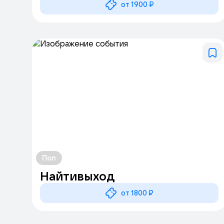
от 1900 ₽
Поп
Найтивыход
от 1800 ₽