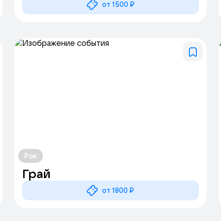
от 1500 ₽
Рок
Грай
от 1800 ₽