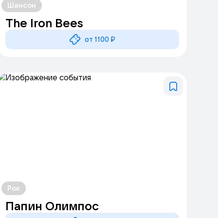
Шансон
The Iron Bees
от 1100 ₽
Рок
Папин Олимпос