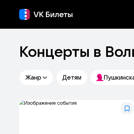
Кино
Концерт
Теа
Концерты в Вол
Жанр
Детям
Пушкинска