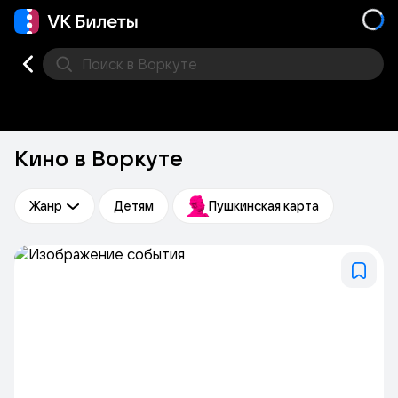
Поиск
в Воркуте
Кино
Концерт
Театр
Другое
Места
Кино в Воркуте
Жанр
Детям
Пушкинская карта