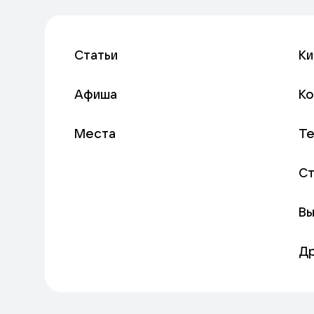
Статьи
Ки
Афиша
К
Места
Т
С
Вы
Д