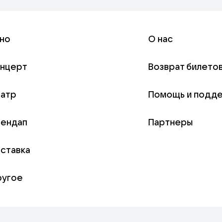
но
О нас
онцерт
Возврат билето
еатр
Помощь и подд
тендап
Партнеры
ставка
ругое