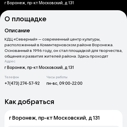
г Воронеж, пр-кт Московский, д 131
О площадке
Описание
КДЦ «Северный» — современный центр культуры,
расположенный в Коминтерновском районе Воронежа.
Основанный в 1996 году, он стал площадкой для творчества,
общения и развития жителей района. Здесь проходят
Адрес
концерты, выставки, фестивали и программы для всей
семьи.
г Воронеж, пр-кт Московский, д 131
Телефон
Часы работы
Центр объединяет постоянные творческие коллективы,
+7(473) 274-57-92
пн-вс, 09:00-22:00
кружки и студии — как бесплатные, так и коммерческие.
Работа КДЦ направлена на сохранение традиционной
культуры, поддержку детского и молодежного творчества,
Как добраться
а также организацию патриотических и просветительских
мероприятий.
г Воронеж, пр-кт Московский, д 131