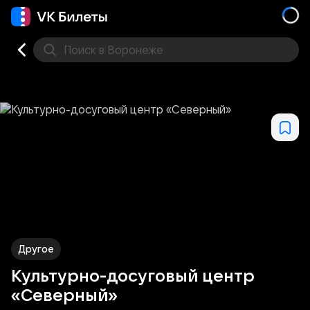
Поиск
в Воронеже
Кино
Концерт
Театр
Стендап
Выставка
Дру
Другое
Культурно-досуговый центр
«Северный»