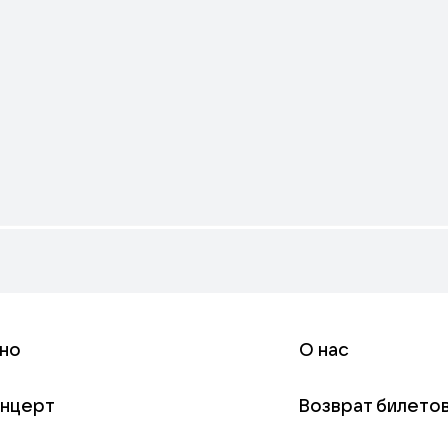
но
О нас
онцерт
Возврат билето