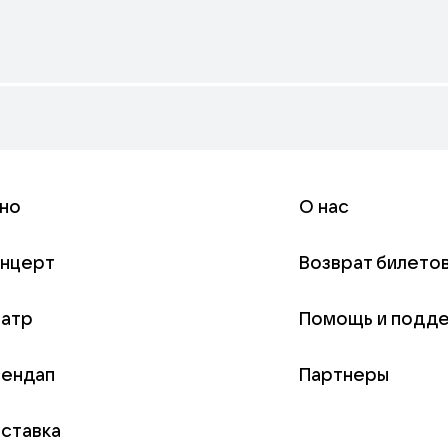
но
О нас
онцерт
Возврат билето
еатр
Помощь и подд
тендап
Партнеры
ставка