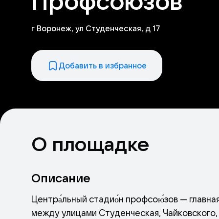
Профсоюзов
г Воронеж, ул Студенческая, д 17
Добавить в избранное
О площадке
Описание
Центра́льный стадио́н профсою́зов — главн
между улицами Студенческая, Чайковского,