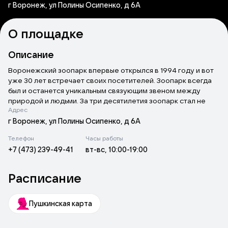
г Воронеж, ул Полины Осипенко, д 6А
О площадке
Описание
Воронежский зоопарк впервые открылся в 1994 году и вот
уже 30 лет встречает своих посетителей. Зоопарк всегда
был и останется уникальным связующим звеном между
природой и людьми. За три десятилетия зоопарк стал не
Адрес
просто музеем живой природы но и современным научным
эколого-просветительским центром.
г Воронеж, ул Полины Осипенко, д 6А
Телефон
Часы работы
В зоопарке для посетителей открыты такие залы как:
+7 (473) 239-49-41
вт-вс, 10:00-19:00
комплекс для крупных хищников, комплекс копытных
«Ранчо», зал птиц, зал беспозвоночных, зал теплолюбивых,
зал млекопитающих и рептилий и комплекс для мелких
Расписание
хищников «Псовые».
Современная коллекция зоопарка, в которой собраны
Пушкинская карта
животные из разных уголков нашей планеты насчитывает
более 200 видов. Посетив зоопарк, вы не только