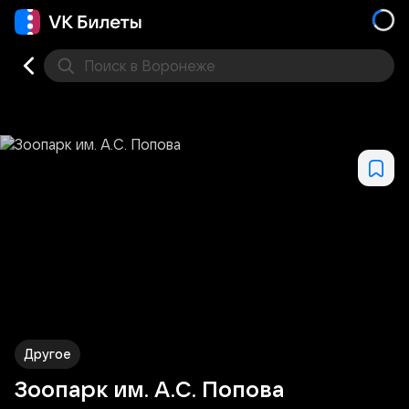
Поиск
в Воронеже
Кино
Концерт
Театр
Стендап
Выставка
Дру
Другое
Зоопарк им. А.С. Попова