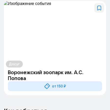
насладитесь общением с животным миром, но и интересно
и с пользой сможете провести свой досуг.
Мы прилагаем все усилия, что бы каждый посетитель смог
проникнуться волшебной атмосферой зоопарка и захотел
снова к нам вернуться.
Досуг
Воронежский зоопарк им. А.С.
Попова
от 150 ₽