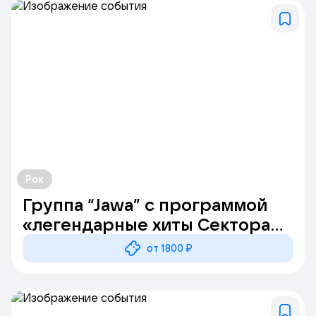
Рок
Группа “Jawa” с программой
«легендарные хиты Сектора
Газа» (г. Воскресенск)
от 1800 ₽