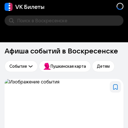
Поиск
в Воскресенске
Кино
Концерт
Театр
Стендап
Выставка
Фес
Афиша событий в Воскресенске
Событие
Пушкинская карта
Детям