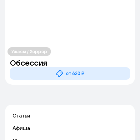
Ужасы / Хоррор
Обсессия
от 620 ₽
Статьи
Афиша