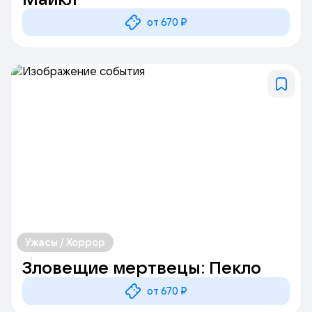
от 670 ₽
Ужасы / Хоррор
Зловещие мертвецы: Пекло
от 670 ₽