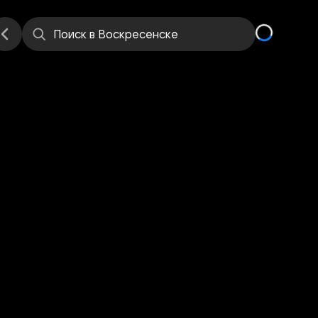
е
Места
Поиск
в Воскресенске