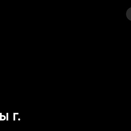
тр
Стендап
Выставка
Фестивали
Спорт
Друго
 г.