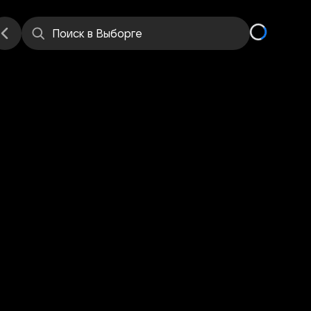
е
Места
Поиск
в Выборге