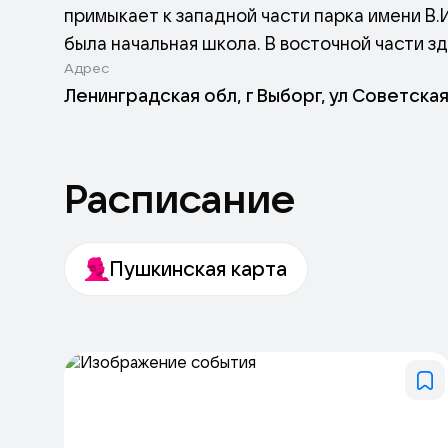
примыкает к западной части парка имени В.
была начальная школа. В восточной части з
Адрес
работать Дворец культуры — крупнейшее зав
Ленинградская обл, г Выборг, ул Советская,
Дворец культуры имени 50-летия Октября в
здания, укрывшегося в тени деревьев парка
и возрастов. Сегодня во Дворце культуры 
Расписание
Пушкинская карта