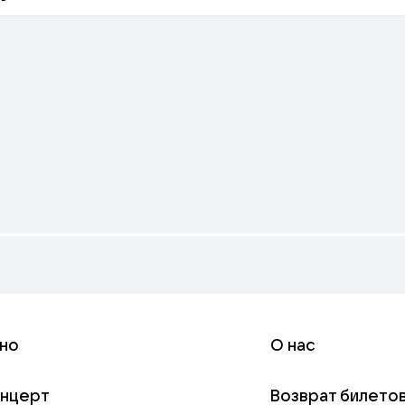
но
О нас
онцерт
Возврат билето