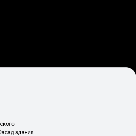
нского
Фасад здания