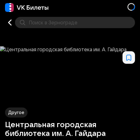
Поиск
в Зернограде
Кино
Концерт
Театр
Стендап
Фестивали
Др
Другое
Центральная городская
библиотека им. А. Гайдара