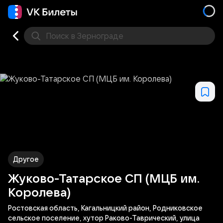
Поиск
в Зернограде
Кино
Концерт
Театр
Стендап
Фестивали
Др
Другое
Жуково-Татарское СП (МЦБ им.
Королева)
Ростовская область, Кагальницкий район, Родниковское
сельское поселение, хутор Раково-Таврический, улица