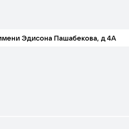
 имени Эдисона Пашабекова, д 4А