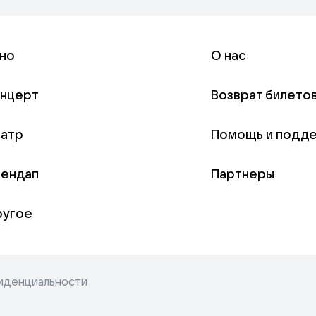
но
О нас
онцерт
Возврат билето
еатр
Помощь и подд
тендап
Партнеры
ругое
иденциальности