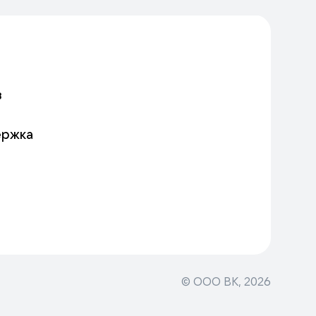
в
ержка
© ООО ВК,
2026