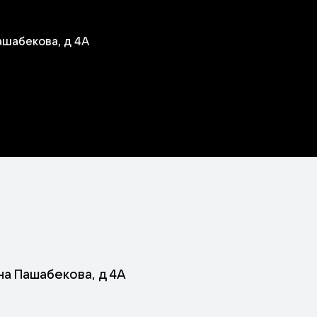
ашабекова, д 4А
на Пашабекова, д 4А