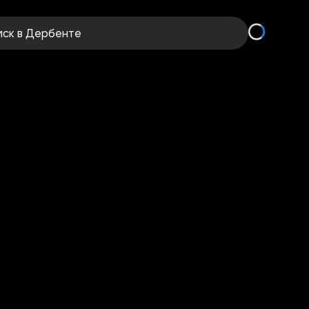
иск
в Дербенте