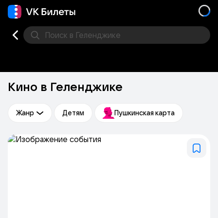
Поиск
в Геленджике
Кино
Концерт
Театр
Стендап
Выставка
Фес
Кино в Геленджике
Жанр
Детям
Пушкинская карта