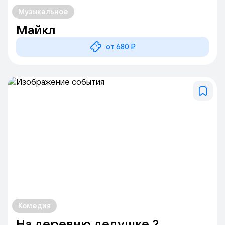
Музыкальное
Майкл
от 680 ₽
Комедия
На деревню дедушке 2