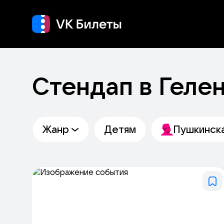
Кино
Концерт
Теа
Стендап в Геле
Жанр
Детям
Пушкинска