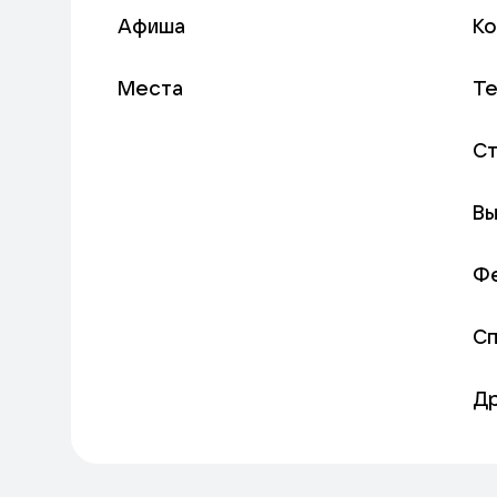
Афиша
К
Места
Т
С
Вы
Ф
С
Д