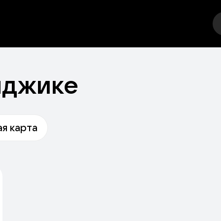
тр
Стендап
Выставка
Фестивали
Спорт
Друго
нджике
я карта