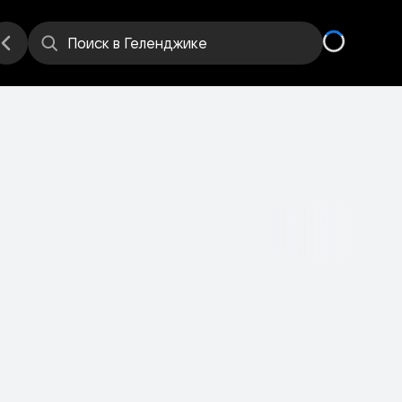
е
Места
Поиск
в Геленджике