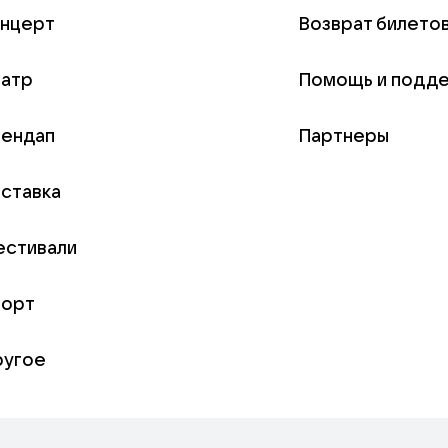
онцерт
Возврат билето
еатр
Помощь и подд
тендап
Партнеры
ставка
естивали
порт
ругое