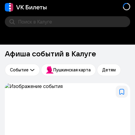
Поиск
в Калуге
Кино
Концерт
Театр
Стендап
Другое
Мест
Афиша событий в Калуге
Событие
Пушкинская карта
Детям