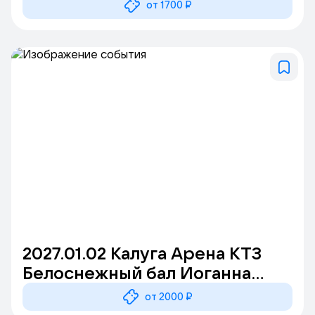
от 1700 ₽
2027.01.02 Калуга Арена КТЗ
Белоснежный бал Иоганна
Штрауса. CONCORD
от 2000 ₽
ORCHESTRA