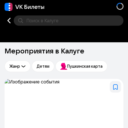
Поиск
в Калуге
Кино
Концерт
Театр
Стендап
Другое
Мест
Мероприятия в Калуге
Жанр
Детям
Пушкинская карта