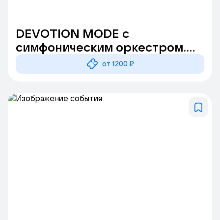
DEVOTION MODE с
симфоническим оркестром.
Легендарные Хиты ДЕПЕШ
от 1200 ₽
МОД, Калуга