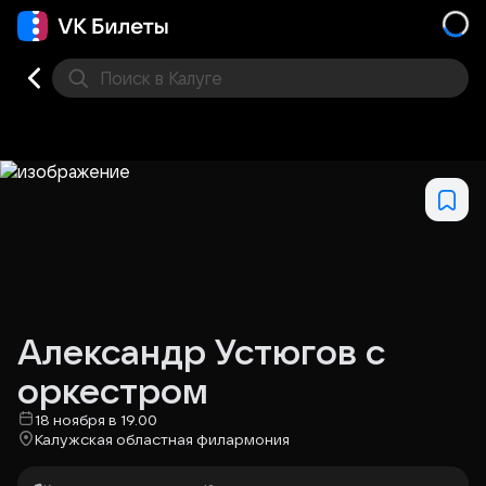
Поиск
в Калуге
Кино
Концерт
Театр
Стендап
Другое
Мест
Александр Устюгов с
оркестром
18 ноября в 19.00
Калужская областная филармония