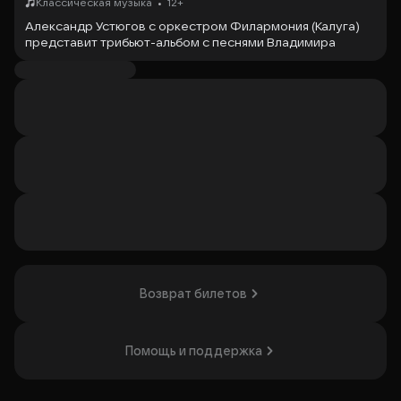
•
Классическая музыка
12+
Александр Устюгов с оркестром Филармония (Калуга)
представит трибьют-альбом с песнями Владимира
Высоцкого в новом звучании.
Личные истории, рассказанные параллельно с музыкой,
помогут зрителям погрузиться в атмосферу прошлого и
заглянуть в будущее. Концерт станет незабываемым
событием для почитателей творчества Владимира
Высоцкого и Александра Устюгова.
Александр Устюгов — российский актёр театра и кино,
известный по ролям Евгения Базарова в фильме «Отцы и
Дети» и Романа Шилова в сериале «Ментовские войны».
В 2015 году он исполнил свою давнюю мечту, став
фронтменом собственного музыкального коллектива. В
2023 году Александр Устюгов выступил ведущим
Юбилейного концерта Владимира Высоцкого.
Возврат билетов
Концерт понравится поклонникам творчества
Владимира Высоцкого и любителям ярких музыкальных
выступлений.
Помощь и поддержка
Организатор: ООО «Вэй Мьюзик», ИНН 7734448529