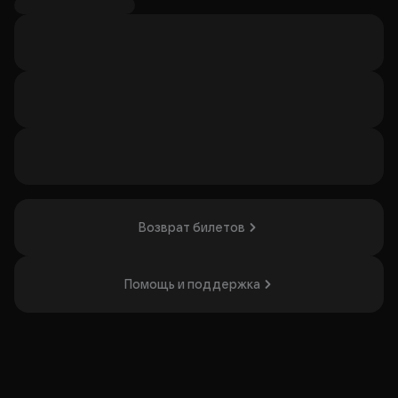
искренними треками, эмоциональным общением со
слушателями и тесным контактом с каждым гостем.
Зрители становятся частью происходящего, делятся
личными историями и смеются вместе с певицей.
Тур стартует в Иваново и завершится в Уфе. Ева
представит любимые хиты и коллаборации, а также
порадует продуманными сценическими образами.
Концерты объединяют людей разных возрастов и
создают пространство искренности и свободы.
Шоу понравится тем, кто ценит музыку и эмоциональный
контакт с артистом.
Организатор: ООО"Артисты и Звезды", ИНН 6234103450
Возврат билетов
Помощь и поддержка