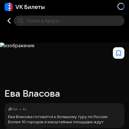
Поиск
в Калуге
Кино
Концерт
Театр
Стендап
Другое
Мест
Ева Власова
•
Поп
6+
Ева Власова готовится к большому туру по России.
Более 10 городов и масштабные площадки ждут
артистку. Концерты Евы — это чувственное шоу с