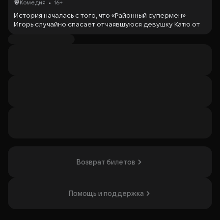
•
Комедия
16+
История началась с того, что «Районный супермен»
Игорь случайно спасает отчаявшуюся девушку Катю от
опрометчивого поступка. И после этого у них
завязывается романтическая дружба. В ходе общения, в
гостях у Игоря, дедукция Кати приводит ее к мысли, что
он - маньяк! Пока хозяин квартиры отвлекся, девушка
уже было захотела сбежать, но как назло, вставив ключ в
замок, случайно сломала его!
Но вскоре, в дом заявляется бывшая супруга Игоря –
Мари… Сюжет развивается очень непредсказуемо и
комично, зрителей ждет вечер прекрасного легкого
юмора и отличного настроения!
Актёрский состав:
Юлия Михалкова
Юлия Такшина
Возврат билетов
Мария Кравченко
Татьяна Морозова
Екатерина Иванова
Роман Богданов
Помощь и поддержка
Максим Киселев
Андрей Носков
Иван Зайцев