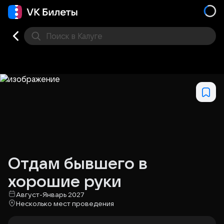
Поиск
в Калуге
Кино
Концерт
Театр
Стендап
Другое
Мест
Отдам бывшего в
хорошие руки
Август-Январь 2027
Несколько мест проведения