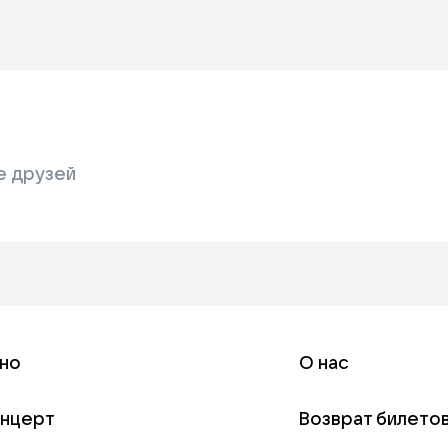
е друзей
но
О нас
онцерт
Возврат билето