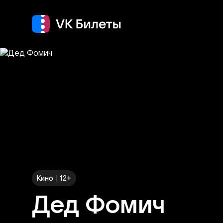
Кино
Концерт
Т
|
Кино
12+
Дед Фомич