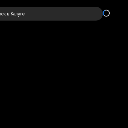
иск
в Калуге