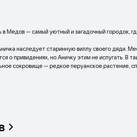
 в Медов — самый уютный и загадочный городок, г
Аничка наследует старинную виллу своего дяди. М
ся о привидениях, но Аничку этим не испугать. В 
ьное сокровище — редкое перуанское растение, с
еждать любые страхи и боль без единой слезинки!
й городской завистник решает украсть секрет чуде
есёлых и верных местных ребятишек.
в