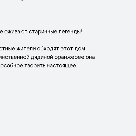
де оживают старинные легенды!
естные жители обходят этот дом
таинственной дядиной оранжерее она
пособное творить настоящее
сного лекарства, на помощь Аничке