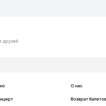
е друзей
но
О нас
онцерт
Возврат билето