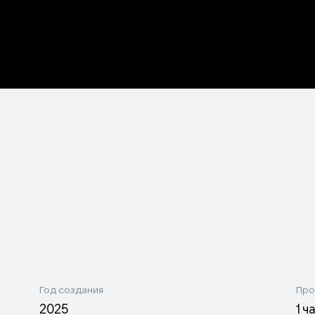
Год создания
Про
2025
1 ч