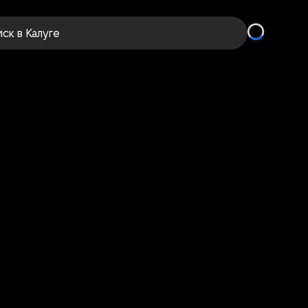
иск
в Калуге