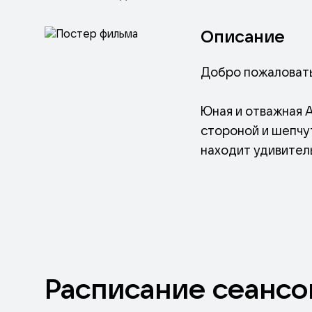
Описание
Добро пожаловать
Юная и отважная 
стороной и шепчут
находит удивител
волшебство и поб
Но, когда коварны
приходит банда в
Расписание
сеансо