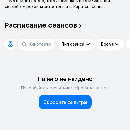
Тёма пойдет на всё, чтобы помешать новой Сашиной
свадьбе. А роковая автостопщица Кира, спасённая
ребятами, поможет ему в этом. У Тёмы есть лишь один путь
через всю страну, чтобы измениться и вернуть любовь всей
Расписание
сеансов
жизни... Если, конечно, не откажут тормоза.
Тип сеанса
Время
Ничего не найдено
Попробуйте изменить или сбросить фильтры
Сбросить фильтры