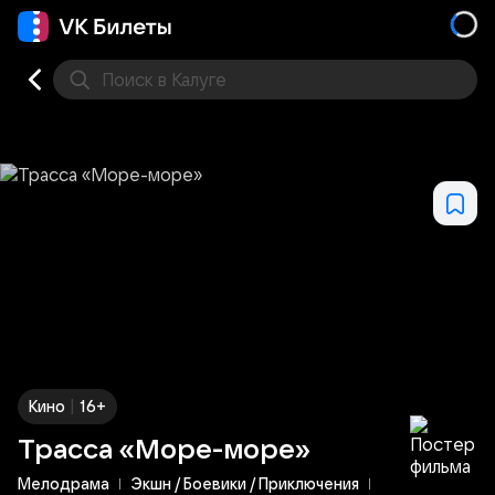
Поиск
в Калуге
Кино
Концерт
Театр
Стендап
Другое
Мест
|
Кино
16+
Трасса «Море-море»
Мелодрама
Экшн / Боевики / Приключения