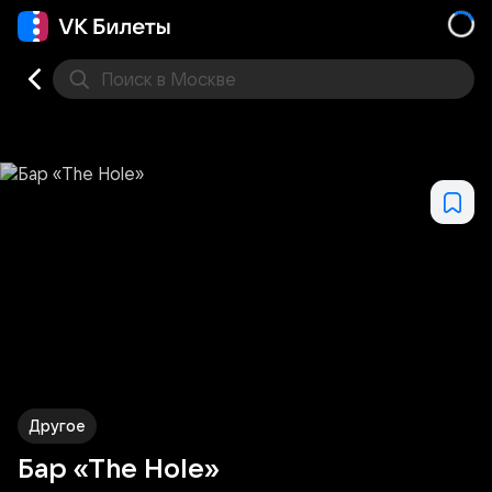
Поиск
в Москве
Места
Другое
Бар «The Hole»