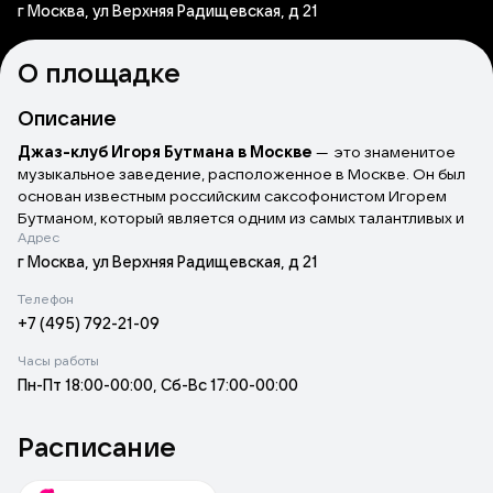
г Москва, ул Верхняя Радищевская, д 21
О площадке
Описание
Джаз-клуб Игоря Бутмана в Москве
— это знаменитое
музыкальное заведение, расположенное в Москве. Он был
основан известным российским саксофонистом Игорем
Бутманом, который является одним из самых талантливых и
Адрес
узнаваемых джазовых музыкантов в России.
Джаз-клуб Игоря Бутмана славится своей уютной
г Москва, ул Верхняя Радищевская, д 21
обстановкой, которая создает идеальное место для
Телефон
ценителей джазовой музыки. Здесь можно увидеть
+7 (495) 792-21-09
фотографии и афиши с прошлых концертов, а также
инструменты и сувениры, связанные с историей джаза и
Часы работы
Игоря Бутмана.
Пн-Пт 18:00-00:00, Сб-Вс 17:00-00:00
Здесь можно насладиться выступлениями выдающихся
джазовых музыкантов из России и других стран. Клуб часто
приглашает известных гостей и организует концерты,
Расписание
фестивали и мастер-классы.
Музыкальные вечера в джаз-клубе наполнены живыми