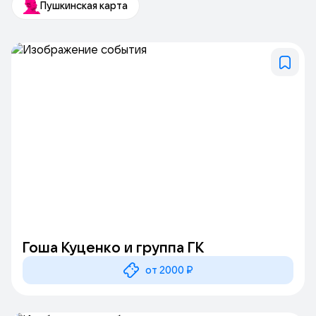
Пушкинская карта
выступлениями, где зрители могут насладиться виртуозным
исполнением джазовых композиций. В клубе создана
атмосфера близкого общения между артистами и публикой,
что делает каждое выступление особенным и
неповторимым.
Джаз-клуб Игоря Бутмана стал истинным символом
джазовой культуры в Москве. Он предлагает уникальный
опыт и возможность окунуться в атмосферу старого
джазового клуба, где каждый посетитель может
насладиться высококлассной музыкой и отличным
обслуживанием.
Гоша Куценко и группа ГК
от 2000 ₽