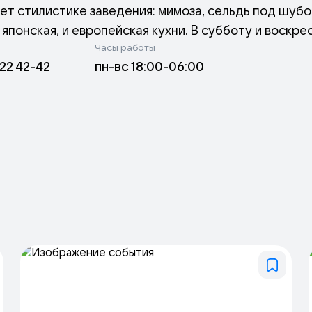
т стилистике заведения: мимоза, сельдь под шубой
японская, и европейская кухни. В субботу и воскре
Часы работы
ты с участием популярных артистов и самого С. Ж
322 42-42
пн-вс 18:00-06:00
ятия, например, стендап, розыгрыш призов и т. д.