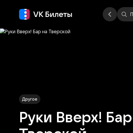
Места
П
Другое
Руки Вверх! Бар