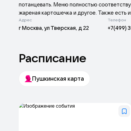
потанцевать. Меню полностью соответствуе
жареная картошечка и другое. Также есть и 
Адрес
Телефон
проходят разнообразные вечеринки и концер
г Москва, ул Тверская, д 22
+7(499) 
дни в баре также проводятся разные меропри
Расписание
Пушкинская карта