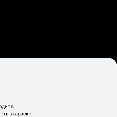
одит в
еть в караоке,