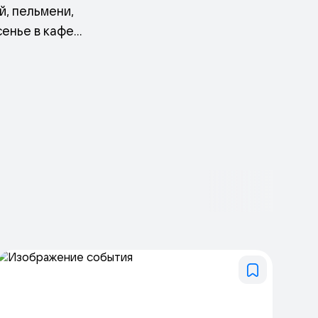
, пельмени,
сенье в кафе
укова. В будние