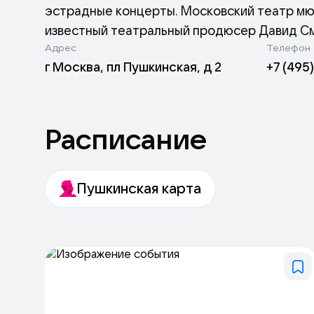
эстрадные концерты. Московский театр мю
известный театральный продюсер Давид Сме
Адрес
Телефон
Швыдкого концертом, в котором приняли у
г Москва, пл Пушкинская, д 2
+7 (495
республики этой страны Полад Бюльбюль-о
осуществлена постановка музыкального рев
стилей в одном спектакле, где есть романс,
песни.
Расписание
Пушкинская карта