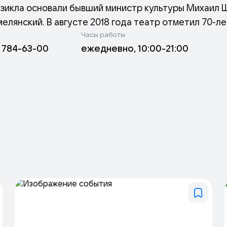
зикла основали бывший министр культуры Михаил 
лянский. В августе 2018 года театр отметил 70-л
Часы работы
частие народный артист Азербайджана, дипломатич
) 784-63-00
ежедневно, 10:00-21:00
глы. К юбилею под руководством Марины Швыдкой
ю «Жизнь прекрасна!» — уникального смешения ра
 рок-н-ролл, баллада, танцевальные хиты, ария и о