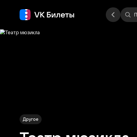
Места
П
Другое