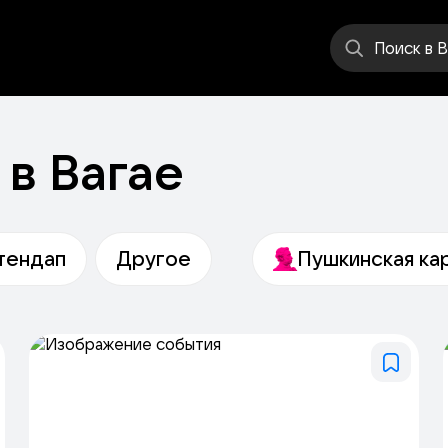
еатр
Стендап
Другое
Места
Поиск
в В
в Вагае
тендап
Другое
Пушкинская ка