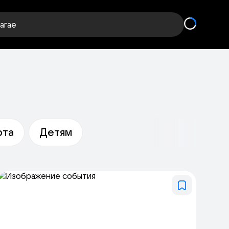
агае
рта
Детям