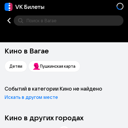
Поиск
в Вагае
Кино
Концерт
Театр
Стендап
Другое
Мест
Кино в Вагае
Детям
Пушкинская карта
Событий в категории Кино не найдено
Искать в другом месте
Кино в других городах