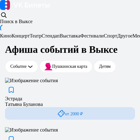
Поиск
в Выксе
Кино
Концерт
Театр
Стендап
Выставка
Фестивали
Спорт
Другое
Ме
Афиша событий в Выксе
Событие
Пушкинская карта
Детям
Эстрада
Татьяна Буланова
от 2000 ₽