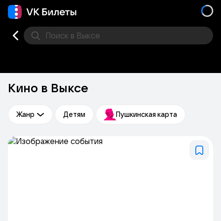
Поиск
в Выксе
Кино
Концерт
Театр
Стендап
Выставка
Фес
Кино в Выксе
Жанр
Детям
Пушкинская карта