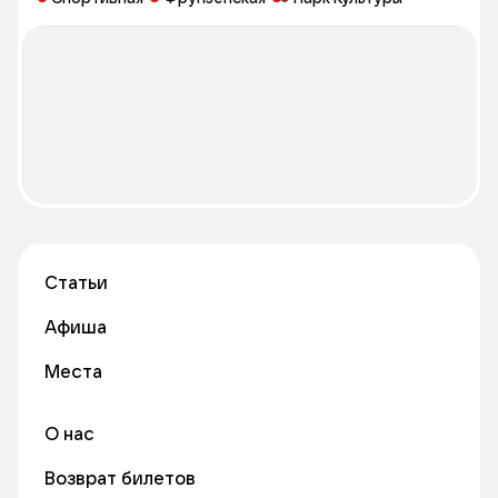
развлекательные, торговые, деловые и административные
площади. Дворец привлекает не только вместимостью и
комфортом, но и местоположением - МДМ находится в
непосредственной близости от исторического центра
Москвы, на Комсомольском проспекте, прямо над станцией
метро Фрунзенская.
Статьи
Афиша
Места
О нас
Возврат билетов