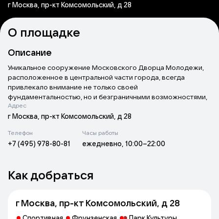
г Москва, пр-кт Комсомольский, д 28
О площадке
Описание
Уникальное сооружение Московского Дворца Молодежи,
расположенное в центральной части города, всегда
привлекало внимание не только своей
фундаментальностью, но и безграничными возможностями,
Адрес
которые открывает Дворец. Создатели этого грандиозного
строения изначально задумывали его как место для
г Москва, пр-кт Комсомольский, д 28
времяпрепровождения москвичей и гостей столицы из всех
Телефон
Часы работы
уголков России. МДМ был построен в 1987 году. За годы
+7 (495) 978-80-81
ежедневно, 10:00–22:00
существования под его сводами побывали миллионы
гостей. По сей день основополагающим принципом
развития Дворца остаются традиции работы для
Как добраться
молодежной аудитории и создание всех условий для
отдыха, развлечений и деловых встреч. МДМ занимает
прочные позиции на рынке коммерческой недвижимости.
г Москва, пр-кт Комсомольский, д 28
В едином пространстве сконцентрированы
Спортивная
Фрунзенская
Парк Культуры